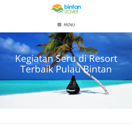
MENU
Kegiatan Seru di Resort
Terbaik Pulau Bintan
Posted
Desember 22, 2018
on