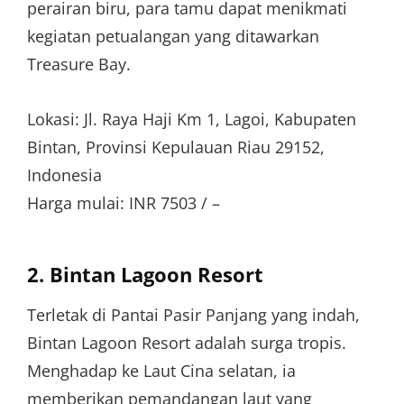
perairan biru, para tamu dapat menikmati
kegiatan petualangan yang ditawarkan
Treasure Bay.
Lokasi: Jl. Raya Haji Km 1, Lagoi, Kabupaten
Bintan, Provinsi Kepulauan Riau 29152,
Indonesia
Harga mulai: INR 7503 / –
2. Bintan Lagoon Resort
Terletak di Pantai Pasir Panjang yang indah,
Bintan Lagoon Resort adalah surga tropis.
Menghadap ke Laut Cina selatan, ia
memberikan pemandangan laut yang