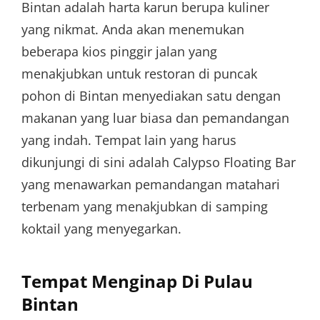
Bintan adalah harta karun berupa kuliner
yang nikmat. Anda akan menemukan
beberapa kios pinggir jalan yang
menakjubkan untuk restoran di puncak
pohon di Bintan menyediakan satu dengan
makanan yang luar biasa dan pemandangan
yang indah. Tempat lain yang harus
dikunjungi di sini adalah Calypso Floating Bar
yang menawarkan pemandangan matahari
terbenam yang menakjubkan di samping
koktail yang menyegarkan.
Tempat Menginap Di Pulau
Bintan