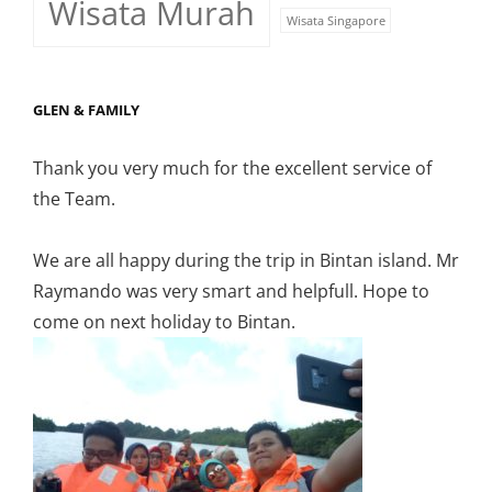
Wisata Murah
Wisata Singapore
GLEN & FAMILY
Thank you very much for the excellent service of
the Team.
We are all happy during the trip in Bintan island. Mr
Raymando was very smart and helpfull. Hope to
come on next holiday to Bintan.