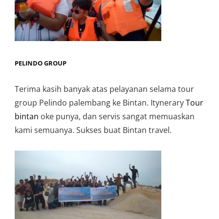
PELINDO GROUP
Terima kasih banyak atas pelayanan selama tour
group Pelindo palembang ke Bintan. Itynerary
Tour
bintan
oke punya, dan servis sangat memuaskan
kami semuanya. Sukses buat Bintan travel.