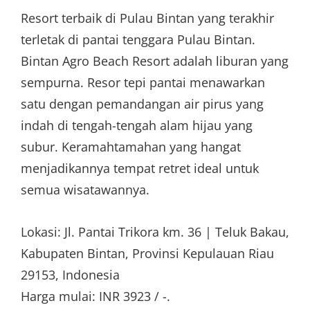
Resort terbaik di Pulau Bintan yang terakhir
terletak di pantai tenggara Pulau Bintan.
Bintan Agro Beach Resort adalah liburan yang
sempurna. Resor tepi pantai menawarkan
satu dengan pemandangan air pirus yang
indah di tengah-tengah alam hijau yang
subur. Keramahtamahan yang hangat
menjadikannya tempat retret ideal untuk
semua wisatawannya.
Lokasi: Jl. Pantai Trikora km. 36 | Teluk Bakau,
Kabupaten Bintan, Provinsi Kepulauan Riau
29153, Indonesia
Harga mulai: INR 3923 / -.