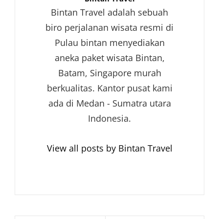
Bintan Travel adalah sebuah
biro perjalanan wisata resmi di
Pulau bintan menyediakan
aneka paket wisata Bintan,
Batam, Singapore murah
berkualitas. Kantor pusat kami
ada di Medan - Sumatra utara
Indonesia.
View all posts by Bintan Travel