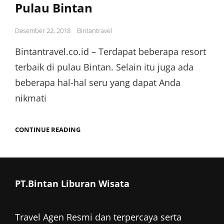
Pulau Bintan
Posted
Desember 22, 2018
Bintantravel
on
Bintantravel.co.id – Terdapat beberapa resort
terbaik di pulau Bintan. Selain itu juga ada
beberapa hal-hal seru yang dapat Anda
nikmati
KEGIATAN
CONTINUE READING
SERU
DI
RESORT
TERBAIK
PULAU
BINTAN
PT.Bintan Liburan Wisata
Travel Agen Resmi dan terpercaya serta