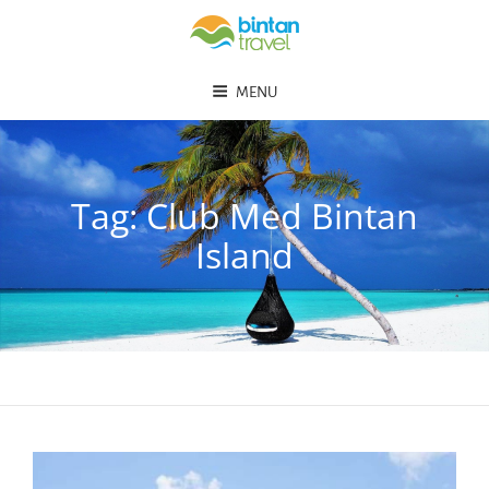
MENU
Tag:
Club Med Bintan
Island