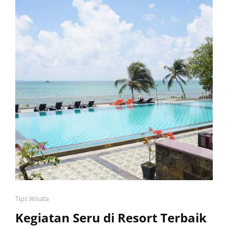
Cat
Tips Wisata
Links
Kegiatan Seru di Resort Terbaik