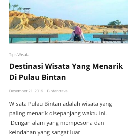
Cat
Tips Wisata
Links
Destinasi Wisata Yang Menarik
Di Pulau Bintan
Posted
Desember 21, 2019
Bintantravel
on
Wisata Pulau Bintan adalah wisata yang
paling menarik disepanjang waktu ini.
Dengan alam yang mempesona dan
keindahan yang sangat luar