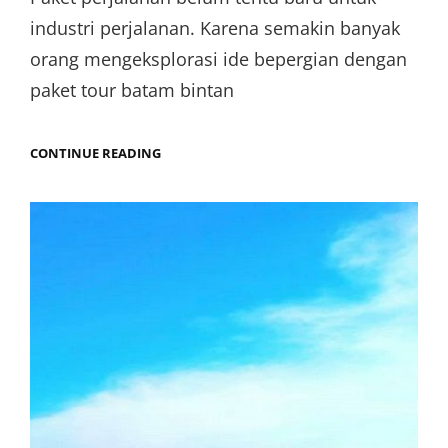
industri perjalanan. Karena semakin banyak
orang mengeksplorasi ide bepergian dengan
paket tour batam bintan
TIPS
CONTINUE READING
MEMBUAT
HIDUP
ANDA
LEBIH
MUDAH
BAGI
WISATAWAN