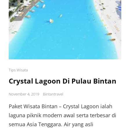
Cat
Tips Wisata
Links
Crystal Lagoon Di Pulau Bintan
Posted
November 4, 2019
Bintantravel
on
Paket Wisata Bintan – Crystal Lagoon ialah
laguna piknik modern awal serta terbesar di
semua Asia Tenggara. Air yang asli