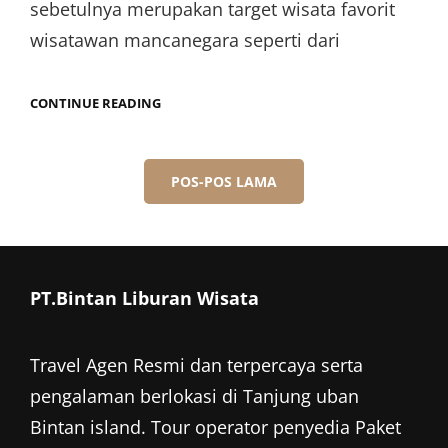
sebetulnya merupakan target wisata favorit
wisatawan mancanegara seperti dari
PANTAI
CONTINUE READING
BALE-
Navigasi
BALE
pos
NONGSA
TUJUAN
POS-POS LAMA
FAVORIT
MENONTON
MANCANEGARA
PT.Bintan Liburan Wisata
Travel Agen Resmi dan terpercaya serta
pengalaman berlokasi di Tanjung uban
Bintan island. Tour operator penyedia
Paket