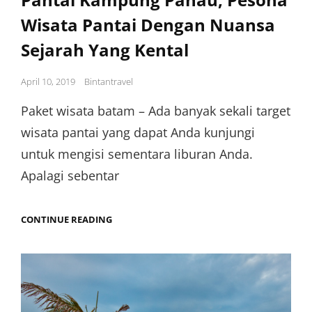
Wisata Pantai Dengan Nuansa
Sejarah Yang Kental
Posted
April 10, 2019
Bintantravel
on
Paket wisata batam – Ada banyak sekali target
wisata pantai yang dapat Anda kunjungi
untuk mengisi sementara liburan Anda.
Apalagi sebentar
PANTAI
CONTINUE READING
KAMPUNG
PANAU,
PESONA
WISATA
PANTAI
DENGAN
NUANSA