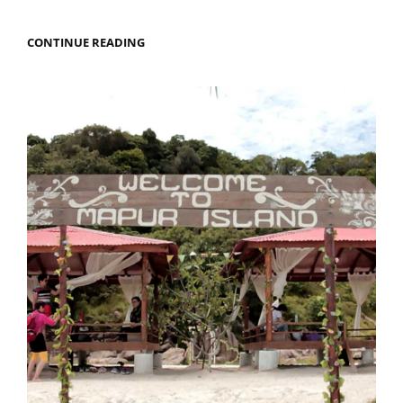
DESTINASI
CONTINUE READING
WISATA
YANG
MENARIK
DI
PULAU
BINTAN