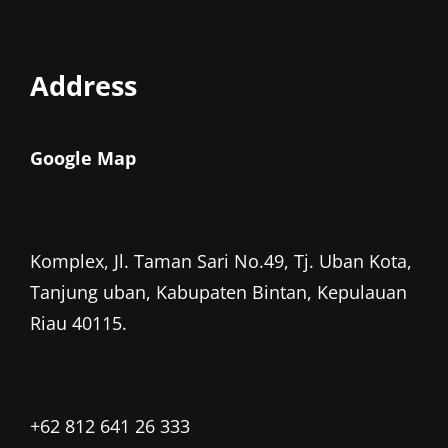
Address
Google Map
Komplex, Jl. Taman Sari No.49, Tj. Uban Kota,
Tanjung uban, Kabupaten Bintan, Kepulauan
Riau 40115.
+62 812 641 26 333