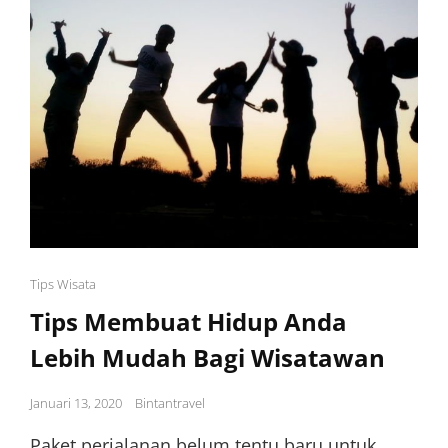
Cat
Tips Wisata
Links
Tips Membuat Hidup Anda
Lebih Mudah Bagi Wisatawan
Posted
Januari 13, 2020
Bintantravel
on
Paket perjalanan belum tentu baru untuk