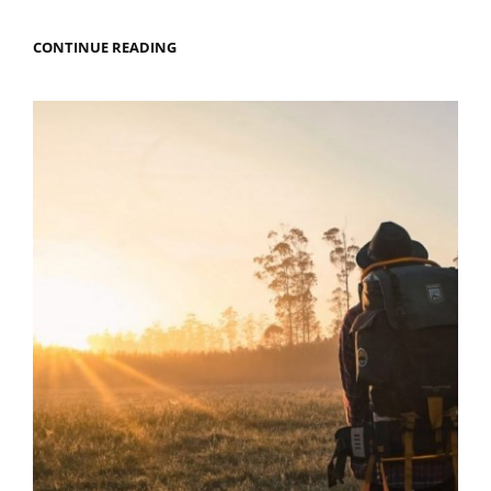
CRYSTAL
CONTINUE READING
LAGOON
DI
PULAU
BINTAN