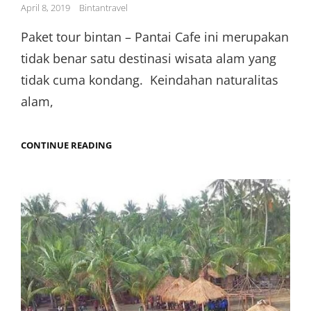
Posted
April 8, 2019
Bintantravel
on
Paket tour bintan – Pantai Cafe ini merupakan
tidak benar satu destinasi wisata alam yang
tidak cuma kondang. Keindahan naturalitas
alam,
SPOT
CONTINUE READING
FOTO
KEREN
PANTAI
CAFE
KOTA
BATAM