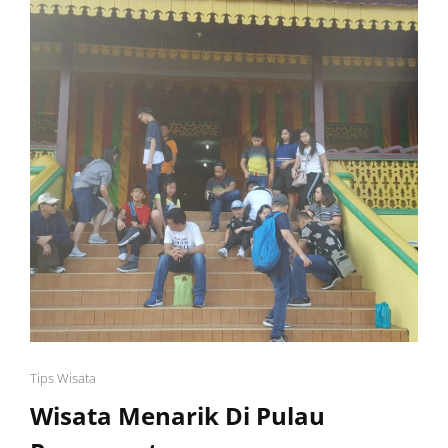
Cat
Tips Wisata
Links
Wisata Menarik Di Pulau