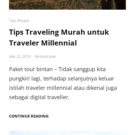
Cat
Tips Wisata
Links
Tips Traveling Murah untuk
Traveler Millennial
Posted
Mei 22, 2019
Bintantravel
on
Paket tour bintan – Tidak sanggup kita
pungkiri lagi, terhadap selanjutnya keluar
istilah traveler millennial atau dikenal juga
sebagai digital traveller.
TIPS
CONTINUE READING
TRAVELING
MURAH
UNTUK