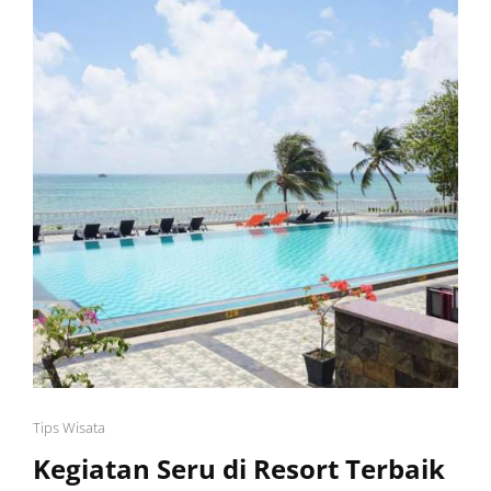
Cat
Tips Wisata
Links
Kegiatan Seru di Resort Terbaik