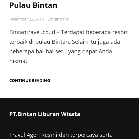
Pulau Bintan
Posted
Desember 22, 2018
Bintantravel
on
Bintantravel.co.id – Terdapat beberapa resort
terbaik di pulau Bintan. Selain itu juga ada
beberapa hal-hal seru yang dapat Anda
nikmati
KEGIATAN
CONTINUE READING
SERU
DI
RESORT
TERBAIK
PULAU
BINTAN
PT.Bintan Liburan Wisata
Travel Agen Resmi dan terpercaya serta