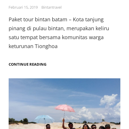
Posted
Februari 15, 2019
Bintantravel
on
Paket tour bintan batam – Kota tanjung
pinang di pulau bintan, merupakan keliru
satu tempat bersama komunitas warga
keturunan Tionghoa
VIHARA
CONTINUE READING
AVALOKITESVARA
TERBESAR
DI
ASIA
TENGGARA
PULAU
BINTAN