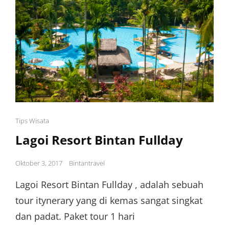
Cat
Tips Wisata
Links
Lagoi Resort Bintan Fullday
Posted
Oktober 3, 2017
Bintantravel
on
Lagoi Resort Bintan Fullday , adalah sebuah
tour itynerary yang di kemas sangat singkat
dan padat. Paket tour 1 hari