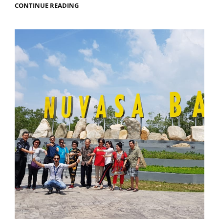
BATAM
CONTINUE READING
DAN
BINTAN
DESTINASI
TERBAIK
UNTUK
LIBURAN
ANDA