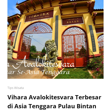
Cat
Tips Wisata
Links
Vihara Avalokitesvara Terbesar
di Asia Tenggara Pulau Bintan