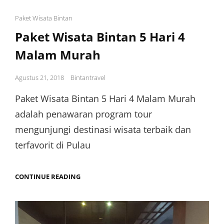
Cat
Paket Wisata Bintan
Links
Paket Wisata Bintan 5 Hari 4
Malam Murah
Posted
Agustus 21, 2018
Bintantravel
on
Paket Wisata Bintan 5 Hari 4 Malam Murah
adalah penawaran program tour
mengunjungi destinasi wisata terbaik dan
terfavorit di Pulau
PAKET
CONTINUE READING
WISATA
BINTAN
5
HARI
4