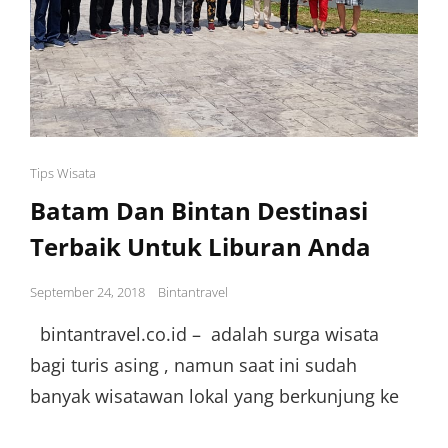
Cat
Tips Wisata
Links
Batam Dan Bintan Destinasi
Terbaik Untuk Liburan Anda
Posted
September 24, 2018
Bintantravel
on
bintantravel.co.id – adalah surga wisata
bagi turis asing , namun saat ini sudah
banyak wisatawan lokal yang berkunjung ke