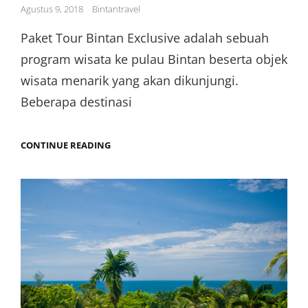
Posted
Agustus 9, 2018
Bintantravel
on
Paket Tour Bintan Exclusive adalah sebuah
program wisata ke pulau Bintan beserta objek
wisata menarik yang akan dikunjungi.
Beberapa destinasi
PAKET
CONTINUE READING
TOUR
BINTAN
EXCLUSIVE