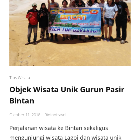
Cat
Tips Wisata
Links
Objek Wisata Unik Gurun Pasir
Bintan
Posted
Oktober 11, 2018
Bintantravel
on
Perjalanan wisata ke Bintan sekaligus
mengunjungi wisata Lagoi dan wisata unik