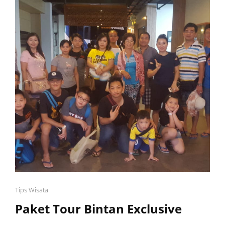
MALAM
MURAH
Cat
Tips Wisata
Links
Paket Tour Bintan Exclusive