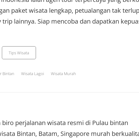
an paket wisata lengkap, petualangan tak terlu
 trip lainnya. Siap mencoba dan dapatkan kepu
Categories
Tips Wisata
r Bintan
Wisata Lagoi
Wisata Murah
 biro perjalanan wisata resmi di Pulau bintan
sata Bintan, Batam, Singapore murah berkualit