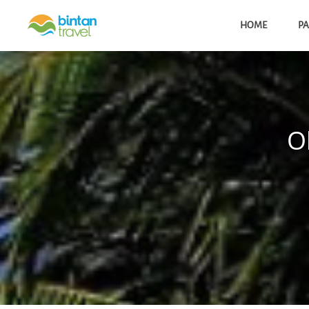
HOME
PA
Paket Wisata Bintan & Golf Batam Bintan Terlengk
TOUR OPERATOR BI
O