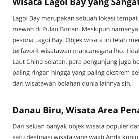
Wisata Lagoi Bay yang Sang
Lagoi Bay merupakan sebuah lokasi tempat
mewah di Pulau Bintan. Meskipun namanya 
pesona Lagoi Bay. Objek wisata ini telah me
terfavorit wisatawan mancanegara lho. T
Laut China Selatan, para pengunjung juga b
paling ringan hingga yang paling ekstrem s
dari wisatawan belahan dunia lainnya sih.
Danau Biru, Wisata Area Pe
Dari sekian banyak objek wisata populer da
satu destinasi wisata yang wajib Anda kunju