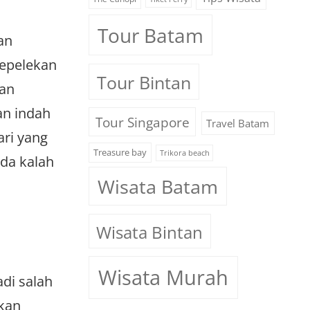
Tour Batam
an
yepelekan
Tour Bintan
dan
an indah
Tour Singapore
Travel Batam
ari yang
Treasure bay
Trikora beach
nda kalah
Wisata Batam
Wisata Bintan
Wisata Murah
di salah
ukan