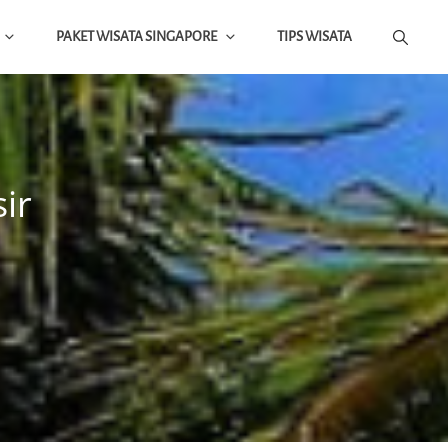
PAKET WISATA SINGAPORE
TIPS WISATA
ir