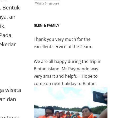
Wisata Singapore
. Bentuk
a, air
ik.
GLEN & FAMILY
 Pada
Thank you very much for the
sekedar
excellent service of the Team.
We are all happy during the trip in
Bintan island. Mr Raymando was
very smart and helpfull. Hope to
come on next holiday to Bintan.
a wisata
pan dan
komitmen