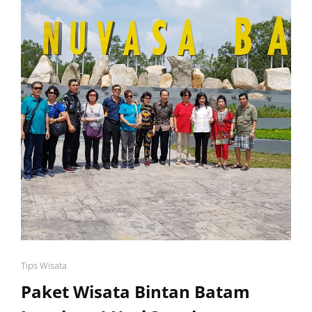
Cat
Tips Wisata
Links
Paket Wisata Bintan Batam