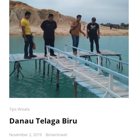
Cat
Tips Wisata
Links
Danau Telaga Biru
Posted
November 2, 2019
Bintantravel