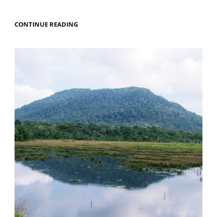
JALAN
CONTINUE READING
JALAN
KE
SENTRA
BUDIDAYA
IKAN
KERAPU
PULAU
BINTAN