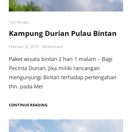
Cat
Tips Wisata
Links
Kampung Durian Pulau Bintan
Posted
Februari 20, 2019
Bintantravel
on
Paket wisata bintan 2 hari 1 malam – Bagi
Pecinta Durian, Jika miliki rancangan
mengunjungi Bintan terhadap pertengahan
thn. pada Mei
KAMPUNG
CONTINUE READING
DURIAN
PULAU
BINTAN