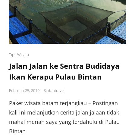
Cat
Tips Wisata
Links
Jalan Jalan ke Sentra Budidaya
Ikan Kerapu Pulau Bintan
Posted
Februari 25, 2019
Bintantravel
on
Paket wisata batam terjangkau – Postingan
kali ini melanjutkan cerita jalan jalaan tidak
mahal meriah saya yang terdahulu di Pulau
Bintan