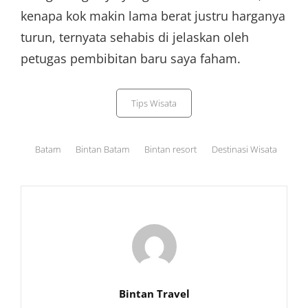
kenapa kok makin lama berat justru harganya
turun, ternyata sehabis di jelaskan oleh
petugas pembibitan baru saya faham.
Categories
Tips Wisata
Tags,
Batam
Bintan Batam
Bintan resort
Destinasi Wisata
Author:
Bintan Travel