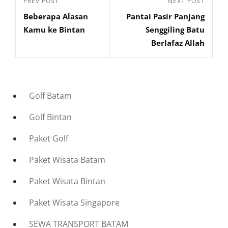
Previous
PREV POST
Next
NEXT POST
pos
Beberapa Alasan
Pantai Pasir Panjang
Post
Post
Kamu ke Bintan
Senggiling Batu
Berlafaz Allah
Golf Batam
Golf Bintan
Paket Golf
Paket Wisata Batam
Paket Wisata Bintan
Paket Wisata Singapore
SEWA TRANSPORT BATAM