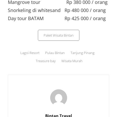
Mangrove tour Rp 380 000 / orang
Snorkeling di whitesand Rp 480 000 / orang
Day tour BATAM Rp 425 000 / orang
Categories
Paket Wisata Bintan
Tags,
Lagoi Resort
Pulau Bintan
Tanjung Pinang
Treasure bay
Wisata Murah
Author:
Bintan Travel