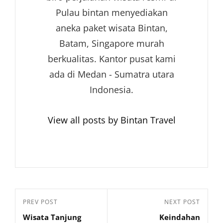
Pulau bintan menyediakan
aneka paket wisata Bintan,
Batam, Singapore murah
berkualitas. Kantor pusat kami
ada di Medan - Sumatra utara
Indonesia.
View all posts by Bintan Travel
Navigasi
Previous
PREV POST
Next
NEXT POST
pos
Wisata Tanjung
Keindahan
Post
Post