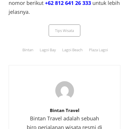
nomor berikut
+62 812 641 26 333
untuk lebih
jelasnya.
Categories
Tips Wisata
Tags,
Bintan
Lagoi Bay
Lagoi Beach
Plaza Lagoi
Author:
Bintan Travel
Bintan Travel adalah sebuah
biro perjalanan wisata resmi di