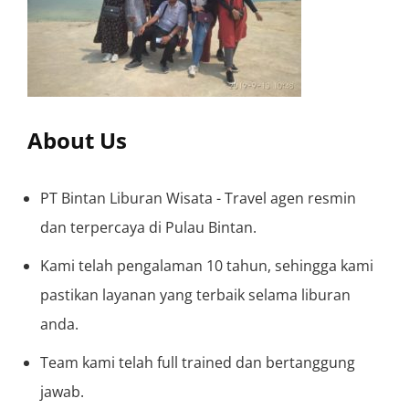
About Us
PT Bintan Liburan Wisata - Travel agen resmin
dan terpercaya di Pulau Bintan.
Kami telah pengalaman 10 tahun, sehingga kami
pastikan layanan yang terbaik selama liburan
anda.
Team kami telah full trained dan bertanggung
jawab.