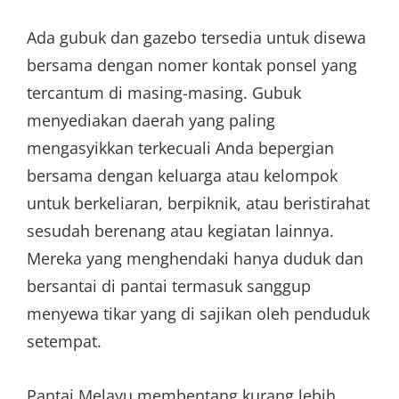
Ada gubuk dan gazebo tersedia untuk disewa
bersama dengan nomer kontak ponsel yang
tercantum di masing-masing. Gubuk
menyediakan daerah yang paling
mengasyikkan terkecuali Anda bepergian
bersama dengan keluarga atau kelompok
untuk berkeliaran, berpiknik, atau beristirahat
sesudah berenang atau kegiatan lainnya.
Mereka yang menghendaki hanya duduk dan
bersantai di pantai termasuk sanggup
menyewa tikar yang di sajikan oleh penduduk
setempat.
Pantai Melayu membentang kurang lebih