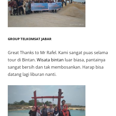
GROUP TELKOMSAT JABAR
Great Thanks to Mr Rafel. Kami sangat puas selama
tour di Bintan.
Wisata bintan
luar biasa, pantainya
sangat bersih dan tak membosankan. Harap bisa
datang lagi liburan nanti.