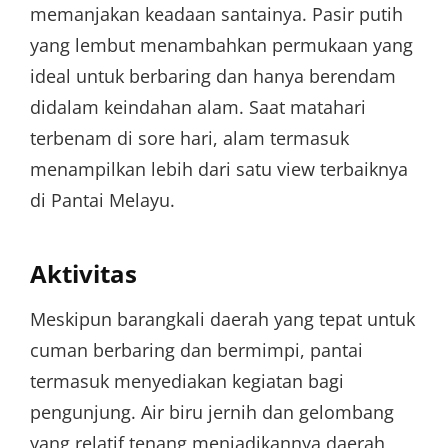
memanjakan keadaan santainya. Pasir putih
yang lembut menambahkan permukaan yang
ideal untuk berbaring dan hanya berendam
didalam keindahan alam. Saat matahari
terbenam di sore hari, alam termasuk
menampilkan lebih dari satu view terbaiknya
di Pantai Melayu.
Aktivitas
Meskipun barangkali daerah yang tepat untuk
cuman berbaring dan bermimpi, pantai
termasuk menyediakan kegiatan bagi
pengunjung. Air biru jernih dan gelombang
yang relatif tenang menjadikannya daerah