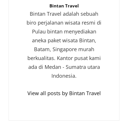
Author:
Bintan Travel
Bintan Travel adalah sebuah
biro perjalanan wisata resmi di
Pulau bintan menyediakan
aneka paket wisata Bintan,
Batam, Singapore murah
berkualitas. Kantor pusat kami
ada di Medan - Sumatra utara
Indonesia.
View all posts by Bintan Travel