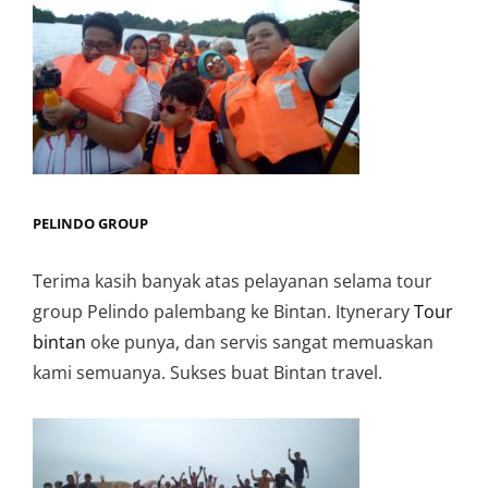
PELINDO GROUP
Terima kasih banyak atas pelayanan selama tour
group Pelindo palembang ke Bintan. Itynerary
Tour
bintan
oke punya, dan servis sangat memuaskan
kami semuanya. Sukses buat Bintan travel.