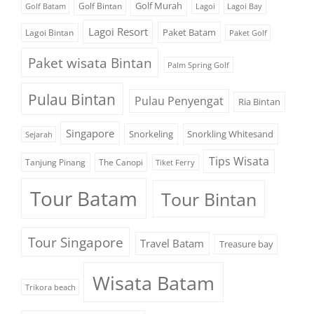
Golf Murah
Golf Bintan
Golf Batam
Lagoi
Lagoi Bay
Lagoi Resort
Paket Batam
Lagoi Bintan
Paket Golf
Paket wisata Bintan
Palm Spring Golf
Pulau Bintan
Pulau Penyengat
Ria Bintan
Singapore
Snorkeling
Snorkling Whitesand
Sejarah
Tips Wisata
Tanjung Pinang
The Canopi
Tiket Ferry
Tour Batam
Tour Bintan
Tour Singapore
Travel Batam
Treasure bay
Wisata Batam
Trikora beach