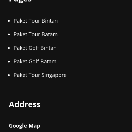
Paket Tour Bintan
Paket Tour Batam
Paket Golf Bintan
Paket Golf Batam
Paket Tour Singapore
Address
Google Map