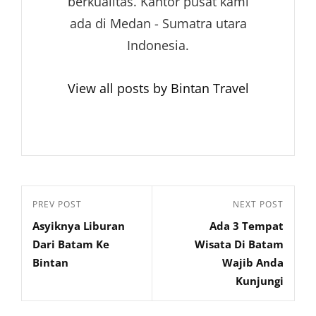
berkualitas. Kantor pusat kami
ada di Medan - Sumatra utara
Indonesia.
View all posts by Bintan Travel
Navigasi
Previous
PREV POST
Next
NEXT POST
pos
Asyiknya Liburan
Ada 3 Tempat
Post
Post
Dari Batam Ke
Wisata Di Batam
Bintan
Wajib Anda
Kunjungi