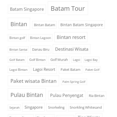
Batam Tour
Batam Singapore
Bintan
Bintan Batam Singapore
Bintan Batam
Bintan resort
Bintan golf
Bintan Lagoon
Destinasi Wisata
Danau Biru
Bintan Santai
Golf Murah
Golf Bintan
Golf Batam
Lagoi
Lagoi Bay
Lagoi Resort
Paket Batam
Lagoi Bintan
Paket Golf
Paket wisata Bintan
Palm Spring Golf
Pulau Bintan
Pulau Penyengat
Ria Bintan
Singapore
Snorkeling
Snorkling Whitesand
Sejarah