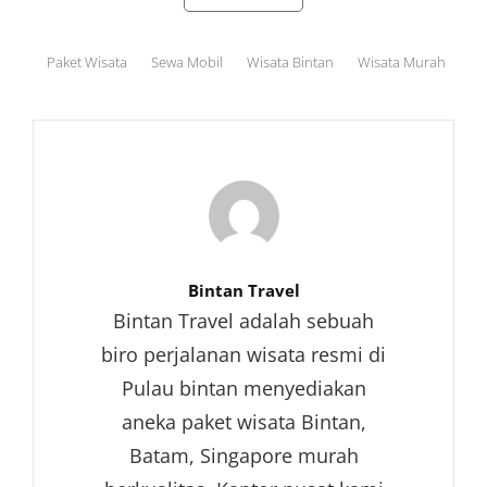
Tags,
Paket Wisata
Sewa Mobil
Wisata Bintan
Wisata Murah
Author:
Bintan Travel
Bintan Travel adalah sebuah
biro perjalanan wisata resmi di
Pulau bintan menyediakan
aneka paket wisata Bintan,
Batam, Singapore murah