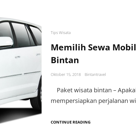
Cat
Tips Wisata
Links
Memilih Sewa Mobil 
Bintan
Posted
Oktober 15, 2018
Bintantravel
on
Paket wisata bintan – Apakah
mempersiapkan perjalanan wis
MEMILIH
CONTINUE READING
SEWA
MOBIL