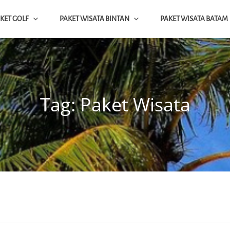
KET GOLF
PAKET WISATA BINTAN
PAKET WISATA BATAM
ap
NTAN BATAM SINGAPORE
Tag:
Paket Wisata