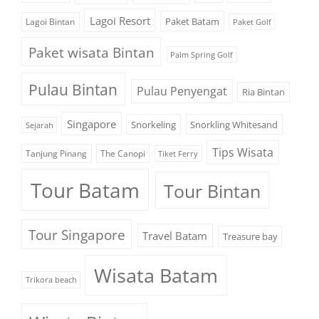
Lagoi Resort
Paket Batam
Lagoi Bintan
Paket Golf
Paket wisata Bintan
Palm Spring Golf
Pulau Bintan
Pulau Penyengat
Ria Bintan
Singapore
Snorkeling
Snorkling Whitesand
Sejarah
Tips Wisata
Tanjung Pinang
The Canopi
Tiket Ferry
Tour Batam
Tour Bintan
Tour Singapore
Travel Batam
Treasure bay
Wisata Batam
Trikora beach