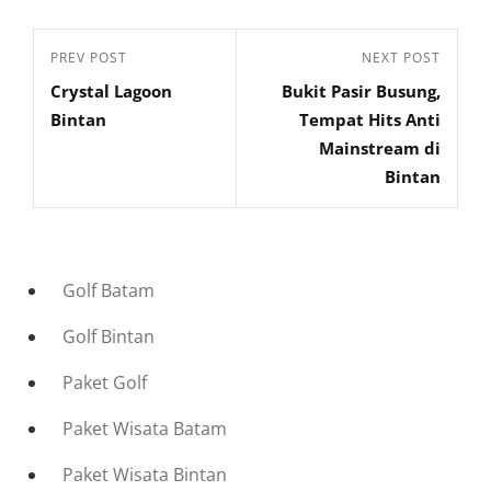
Navigasi
Previous
PREV POST
Next
NEXT POST
pos
Crystal Lagoon
Bukit Pasir Busung,
Post
Post
Bintan
Tempat Hits Anti
Mainstream di
Bintan
Golf Batam
Golf Bintan
Paket Golf
Paket Wisata Batam
Paket Wisata Bintan