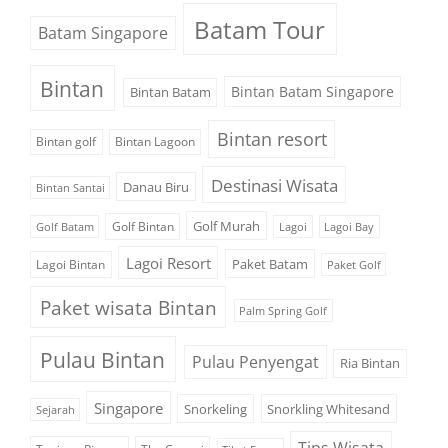
Batam Tour
Batam Singapore
Bintan
Bintan Batam Singapore
Bintan Batam
Bintan resort
Bintan golf
Bintan Lagoon
Destinasi Wisata
Danau Biru
Bintan Santai
Golf Murah
Golf Bintan
Golf Batam
Lagoi
Lagoi Bay
Lagoi Resort
Paket Batam
Lagoi Bintan
Paket Golf
Paket wisata Bintan
Palm Spring Golf
Pulau Bintan
Pulau Penyengat
Ria Bintan
Singapore
Snorkeling
Snorkling Whitesand
Sejarah
Tips Wisata