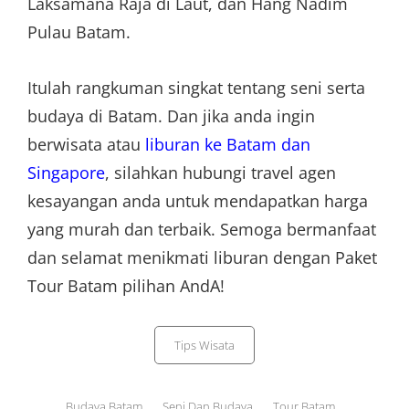
Laksamana Raja di Laut, dan Hang Nadim
Pulau Batam.
Itulah rangkuman singkat tentang seni serta
budaya di Batam. Dan jika anda ingin
berwisata atau
liburan ke Batam dan
Singapore
, silahkan hubungi travel agen
kesayangan anda untuk mendapatkan harga
yang murah dan terbaik. Semoga bermanfaat
dan selamat menikmati liburan dengan Paket
Tour Batam pilihan AndA!
Categories
Tips Wisata
Tags,
Budaya Batam
Seni Dan Budaya
Tour Batam