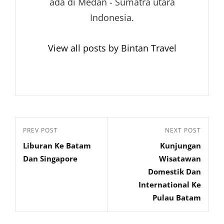
ada di Medan - Sumatra utara
Indonesia.
View all posts by Bintan Travel
Navigasi
Previous
PREV POST
Next
NEXT POST
pos
Liburan Ke Batam
Kunjungan
Post
Post
Dan Singapore
Wisatawan
Domestik Dan
International Ke
Pulau Batam