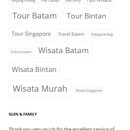
Tanjung Pinang
The Canopi
Tiket Ferry
Tour Batam
Tour Bintan
Tour Singapore
Travel Batam
Treasure bay
Wisata Batam
Trikora beach
Wisata Bintan
Wisata Murah
Wisata Singapore
GLEN & FAMILY
Thank you very much for the excellent service of