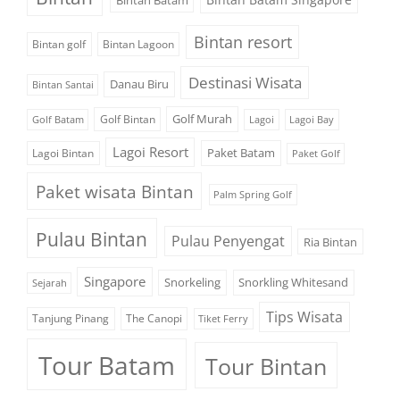
Bintan resort
Bintan golf
Bintan Lagoon
Destinasi Wisata
Danau Biru
Bintan Santai
Golf Murah
Golf Bintan
Golf Batam
Lagoi
Lagoi Bay
Lagoi Resort
Paket Batam
Lagoi Bintan
Paket Golf
Paket wisata Bintan
Palm Spring Golf
Pulau Bintan
Pulau Penyengat
Ria Bintan
Singapore
Snorkeling
Snorkling Whitesand
Sejarah
Tips Wisata
Tanjung Pinang
The Canopi
Tiket Ferry
Tour Batam
Tour Bintan