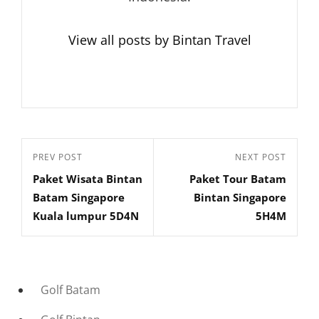
View all posts by Bintan Travel
Navigasi
Previous
PREV POST
Next
NEXT POST
pos
Paket Wisata Bintan
Paket Tour Batam
Post
Post
Batam Singapore
Bintan Singapore
Kuala lumpur 5D4N
5H4M
Golf Batam