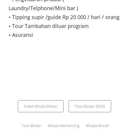
Laundry/Telphone/Mini bar )
• Tipping supir /guide Rp 20 000 / hari / orang
• Tour Tambahan diluar program
• Asuransi
Categories
Paket Wisata Bintan
Tour Bintan 3D2N
Tags,
Tour Bintan
Wisata Memancing
Wisata Murah