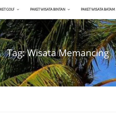
KET GOLF
PAKET WISATA BINTAN
PAKET WISATA BATAM
ap
NTAN BATAM SINGAPORE
Tag:
Wisata Memancing