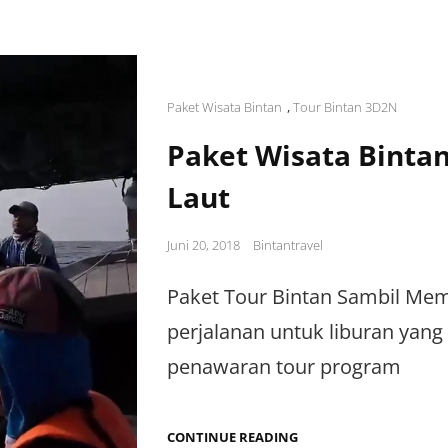
Cat
Paket Wisata Bintan
,
Tour Bintan 3D2N
Links
Paket Wisata Binta
Laut
Posted
Juni 20, 2018
Bintantravel
on
Paket Tour Bintan Sambil Mem
perjalanan untuk liburan ya
penawaran tour program
PAKET
CONTINUE READING