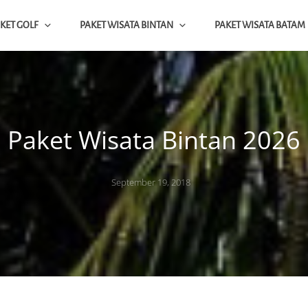
KET GOLF
PAKET WISATA BINTAN
PAKET WISATA BATAM
ap
NTAN BATAM SINGAPORE
Paket Wisata Bintan 2026
Posted
September 19, 2018
on