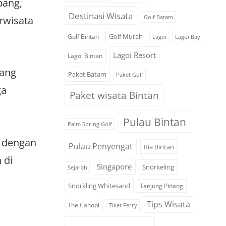
pang,
Destinasi Wisata
Golf Batam
erwisata
Golf Murah
Golf Bintan
Lagoi
Lagoi Bay
Lagoi Resort
Lagoi Bintan
pang
Paket Batam
Paket Golf
ga
Paket wisata Bintan
Pulau Bintan
Palm Spring Golf
dengan
Pulau Penyengat
Ria Bintan
 di
Singapore
Snorkeling
Sejarah
Snorkling Whitesand
Tanjung Pinang
Tips Wisata
The Canopi
Tiket Ferry