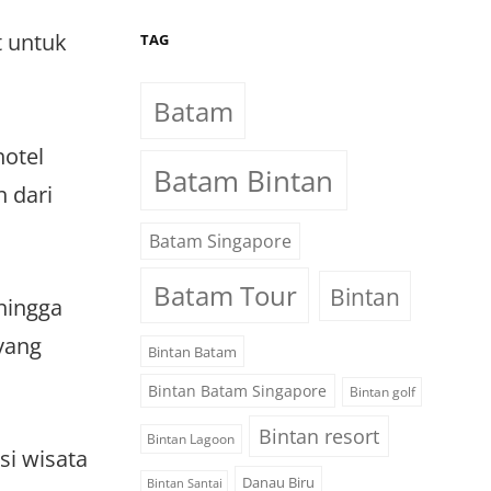
t untuk
TAG
Batam
hotel
Batam Bintan
h dari
Batam Singapore
Batam Tour
Bintan
hingga
yang
Bintan Batam
Bintan Batam Singapore
Bintan golf
Bintan resort
Bintan Lagoon
si wisata
Danau Biru
Bintan Santai