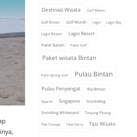
Destinasi Wisata
Golf Batam
Golf Murah
Golf Bintan
Lagoi
Lagoi Bay
Lagoi Resort
Lagoi Bintan
Paket Batam
Paket Golf
Paket wisata Bintan
Pulau Bintan
Palm Spring Golf
Pulau Penyengat
Ria Bintan
Singapore
Snorkeling
Sejarah
Snorkling Whitesand
Tanjung Pinang
ap
Tips Wisata
The Canopi
Tiket Ferry
inya,