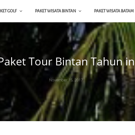
KET GOLF
PAKET WISATA BINTAN
PAKET WISATA BATAM
ap
NTAN BATAM SINGAPORE
Paket Tour Bintan Tahun in
Posted
November 15, 2017
on