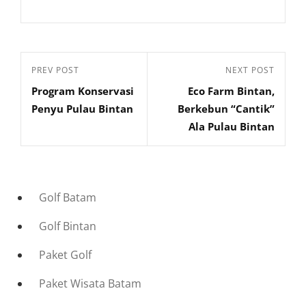
Navigasi
Previous
PREV POST
Next
NEXT POST
pos
Program Konservasi
Eco Farm Bintan,
Post
Post
Penyu Pulau Bintan
Berkebun “Cantik”
Ala Pulau Bintan
Golf Batam
Golf Bintan
Paket Golf
Paket Wisata Batam