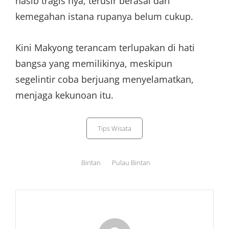
nasib tragis nya, terusir berasal dari
kemegahan istana rupanya belum cukup.
Kini Makyong terancam terlupakan di hati
bangsa yang memilikinya, meskipun
segelintir coba berjuang menyelamatkan,
menjaga kekunoan itu.
Categories
Tips Wisata
Tags,
Bintan
Pulau Bintan