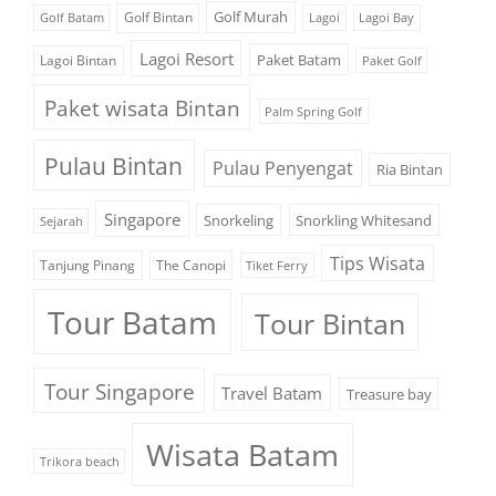
Golf Murah
Golf Bintan
Golf Batam
Lagoi
Lagoi Bay
Lagoi Resort
Paket Batam
Lagoi Bintan
Paket Golf
Paket wisata Bintan
Palm Spring Golf
Pulau Bintan
Pulau Penyengat
Ria Bintan
Singapore
Snorkeling
Snorkling Whitesand
Sejarah
Tips Wisata
Tanjung Pinang
The Canopi
Tiket Ferry
Tour Batam
Tour Bintan
Tour Singapore
Travel Batam
Treasure bay
Wisata Batam
Trikora beach