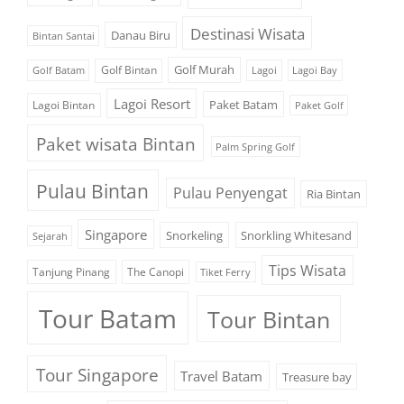
Destinasi Wisata
Danau Biru
Bintan Santai
Golf Murah
Golf Bintan
Golf Batam
Lagoi
Lagoi Bay
Lagoi Resort
Paket Batam
Lagoi Bintan
Paket Golf
Paket wisata Bintan
Palm Spring Golf
Pulau Bintan
Pulau Penyengat
Ria Bintan
Singapore
Snorkeling
Snorkling Whitesand
Sejarah
Tips Wisata
Tanjung Pinang
The Canopi
Tiket Ferry
Tour Batam
Tour Bintan
Tour Singapore
Travel Batam
Treasure bay