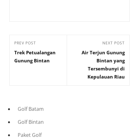
Navigasi
Previous
PREV POST
Next
NEXT POST
pos
Trek Petualangan
Air Terjun Gunung
Post
Post
Gunung Bintan
Bintan yang
Tersembunyi di
Kepulauan Riau
Golf Batam
Golf Bintan
Paket Golf