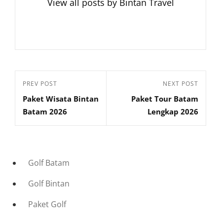
View all posts by Bintan Travel
Navigasi
Previous
PREV POST
Next
NEXT POST
pos
Paket Wisata Bintan
Paket Tour Batam
Post
Post
Batam 2026
Lengkap 2026
Golf Batam
Golf Bintan
Paket Golf