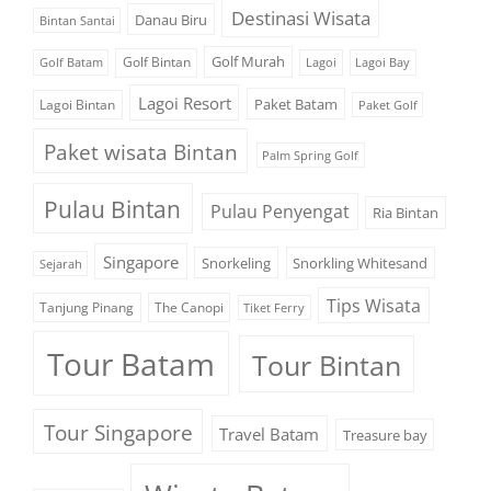
Destinasi Wisata
Danau Biru
Bintan Santai
Golf Murah
Golf Bintan
Golf Batam
Lagoi
Lagoi Bay
Lagoi Resort
Paket Batam
Lagoi Bintan
Paket Golf
Paket wisata Bintan
Palm Spring Golf
Pulau Bintan
Pulau Penyengat
Ria Bintan
Singapore
Snorkeling
Snorkling Whitesand
Sejarah
Tips Wisata
Tanjung Pinang
The Canopi
Tiket Ferry
Tour Batam
Tour Bintan
Tour Singapore
Travel Batam
Treasure bay