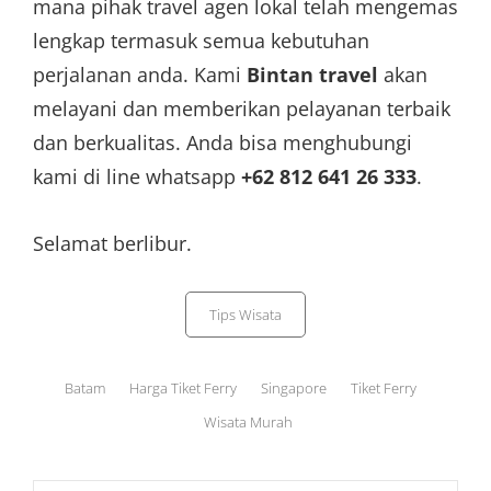
mana pihak travel agen lokal telah mengemas
lengkap termasuk semua kebutuhan
perjalanan anda. Kami
Bintan travel
akan
melayani dan memberikan pelayanan terbaik
dan berkualitas. Anda bisa menghubungi
kami di line whatsapp
+62 812 641 26 333
.
Selamat berlibur.
Categories
Tips Wisata
Tags,
Batam
Harga Tiket Ferry
Singapore
Tiket Ferry
Wisata Murah