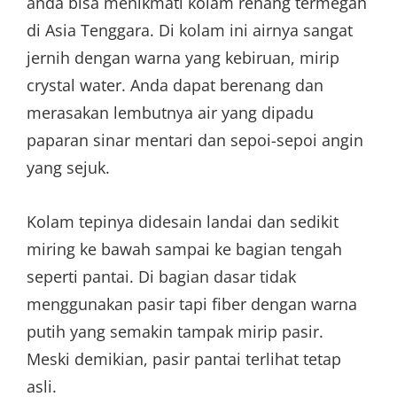
anda bisa menikmati kolam renang termegah
di Asia Tenggara. Di kolam ini airnya sangat
jernih dengan warna yang kebiruan, mirip
crystal water. Anda dapat berenang dan
merasakan lembutnya air yang dipadu
paparan sinar mentari dan sepoi-sepoi angin
yang sejuk.
Kolam tepinya didesain landai dan sedikit
miring ke bawah sampai ke bagian tengah
seperti pantai. Di bagian dasar tidak
menggunakan pasir tapi fiber dengan warna
putih yang semakin tampak mirip pasir.
Meski demikian, pasir pantai terlihat tetap
asli.