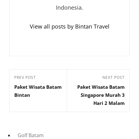
Indonesia.
View all posts by Bintan Travel
Navigasi
Previous
PREV POST
Next
NEXT POST
pos
Paket Wisata Batam
Paket Wisata Batam
Post
Post
Bintan
Singapore Murah 3
Hari 2 Malam
Golf Batam