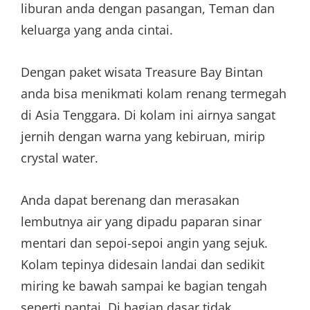
liburan anda dengan pasangan, Teman dan
keluarga yang anda cintai.
Dengan paket wisata Treasure Bay Bintan
anda bisa menikmati kolam renang termegah
di Asia Tenggara. Di kolam ini airnya sangat
jernih dengan warna yang kebiruan, mirip
crystal water.
Anda dapat berenang dan merasakan
lembutnya air yang dipadu paparan sinar
mentari dan sepoi-sepoi angin yang sejuk.
Kolam tepinya didesain landai dan sedikit
miring ke bawah sampai ke bagian tengah
seperti pantai. Di bagian dasar tidak