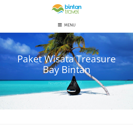
MENU
Paket Wisata Treasure
Bay Bintan
Posted
November 29, 2017
on