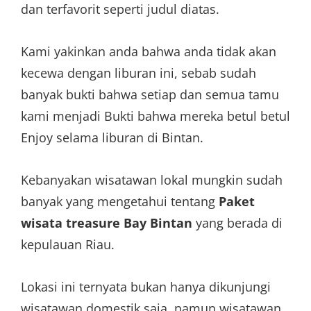
dan terfavorit seperti judul diatas.
Kami yakinkan anda bahwa anda tidak akan
kecewa dengan liburan ini, sebab sudah
banyak bukti bahwa setiap dan semua tamu
kami menjadi Bukti bahwa mereka betul betul
Enjoy selama liburan di Bintan.
Kebanyakan wisatawan lokal mungkin sudah
banyak yang mengetahui tentang
Paket
wisata treasure Bay Bintan
yang berada di
kepulauan Riau.
Lokasi ini ternyata bukan hanya dikunjungi
wisatawan domestik saja, namun wisatawan