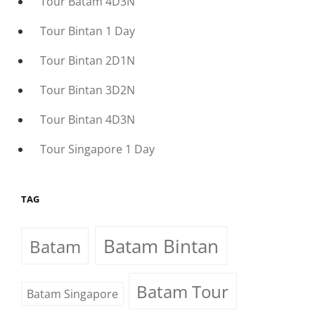
Tour Batam 4D3N
Tour Bintan 1 Day
Tour Bintan 2D1N
Tour Bintan 3D2N
Tour Bintan 4D3N
Tour Singapore 1 Day
TAG
Batam Bintan
Batam
Batam Tour
Batam Singapore