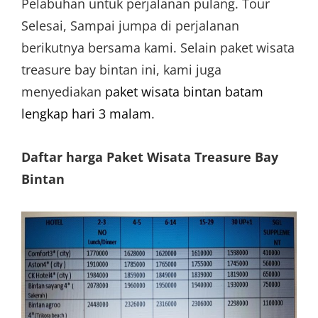
Pelabuhan untuk perjalanan pulang. Tour
Selesai, Sampai jumpa di perjalanan
berikutnya bersama kami. Selain paket wisata
treasure bay bintan ini, kami juga
menyediakan
paket wisata bintan batam
lengkap hari 3 malam
.
Daftar harga Paket Wisata Treasure Bay
Bintan