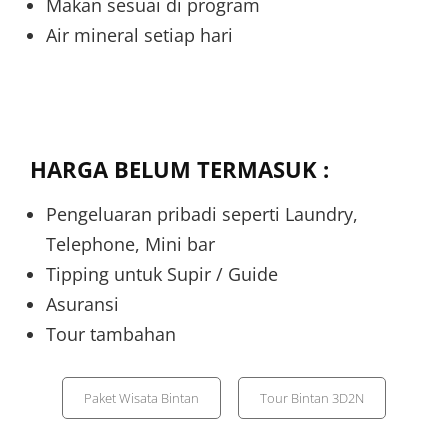
Makan sesuai di program
Air mineral setiap hari
HARGA BELUM TERMASUK :
Pengeluaran pribadi seperti Laundry,
Telephone, Mini bar
Tipping untuk Supir / Guide
Asuransi
Tour tambahan
Categories
Paket Wisata Bintan
Tour Bintan 3D2N