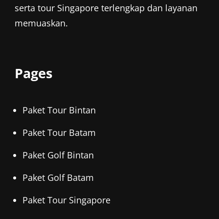
serta tour Singapore terlengkap dan layanan
memuaskan.
Pages
Paket Tour Bintan
Paket Tour Batam
Paket Golf Bintan
Paket Golf Batam
Paket Tour Singapore