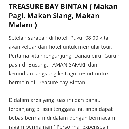
TREASURE BAY BINTAN ( Makan
Pagi, Makan Siang, Makan
Malam )
Setelah sarapan di hotel, Pukul 08 00 kita
akan keluar dari hotel untuk memulai tour.
Pertama kita mengunjungi Danau biru, Gurun
pasir di Busung, TAMAN SAFARI, dan
kemudian langsung ke Lagoi resort untuk
bermain di Treasure bay Bintan.
Didalam area yang luas ini dan danau
terpanjang di asia tenggara ini, anda dapat
bebas bermain di dalam dengan bermacam
ragam permainan ( Personnal expenses )