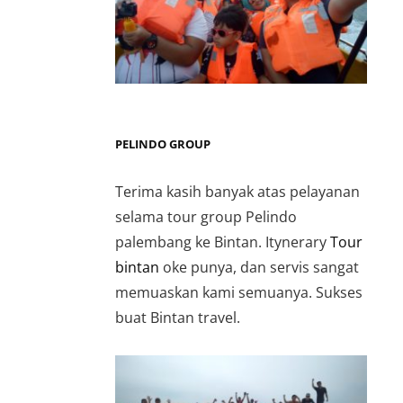
PELINDO GROUP
Terima kasih banyak atas pelayanan
selama tour group Pelindo
palembang ke Bintan. Itynerary
Tour
bintan
oke punya, dan servis sangat
memuaskan kami semuanya. Sukses
buat Bintan travel.