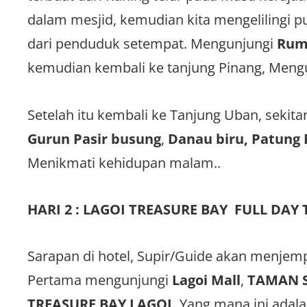
dalam mesjid, kemudian kita mengelilingi
dari penduduk setempat. Mengunjungi
Rum
kemudian kembali ke tanjung Pinang, Mengu
Setelah itu kembali ke Tanjung Uban, sekita
Gurun Pasir busung
,
Danau biru, Patung
Menikmati kehidupan malam..
HARI 2 : LAGOI TREASURE BAY FULL DAY 
Sarapan di hotel, Supir/Guide akan menjemput
Pertama mengunjungi
Lagoi Mall
,
TAMAN S
TREASURE BAY LAGOI.
Yang mana ini adalah