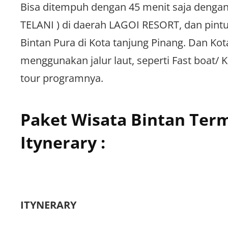
Bisa ditempuh dengan 45 menit saja deng
TELANI ) di daerah LAGOI RESORT, dan pintu
Bintan Pura di Kota tanjung Pinang. Dan Ko
menggunakan jalur laut, seperti Fast boat/ K
tour programnya.
Paket Wisata Bintan Ter
Itynerary :
ITYNERARY