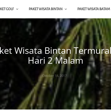
KET GOLF
PAKET WISATA BINTAN
PAKET WISATA BATAM
ap
NTAN BATAM SINGAPORE
ket Wisata Bintan Termura
Hari 2 Malam
Posted
Oktober 18, 2017
on