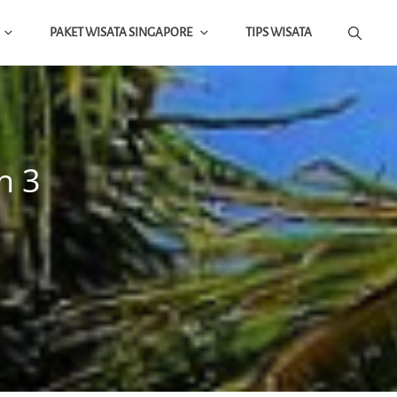
PAKET WISATA SINGAPORE
TIPS WISATA
h 3