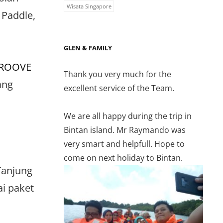
Wisata Singapore
 Paddle,
GLEN & FAMILY
ROOVE
Thank you very much for the
ang
excellent service of the Team.
We are all happy during the trip in
Bintan island. Mr Raymando was
very smart and helpfull. Hope to
come on next holiday to Bintan.
Tanjung
ai paket