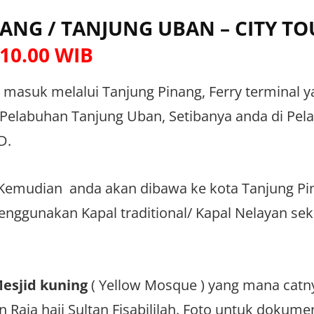
NANG / TANJUNG UBAN – CITY TOU
10.00 WIB
 masuk melalui Tanjung Pinang, Ferry terminal 
elabuhan Tanjung Uban, Setibanya anda di Pel
D.
 Kemudian anda akan dibawa ke kota Tanjung Pi
ggunakan Kapal traditional/ Kapal Nelayan seki
esjid kuning
( Yellow Mosque ) yang mana catn
 Raja haji Sultan Fisabililah. Foto untuk dokume