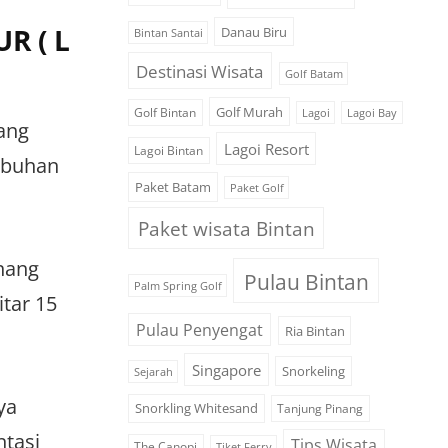
R ( L
Danau Biru
Bintan Santai
Destinasi Wisata
Golf Batam
Golf Murah
Golf Bintan
Lagoi
Lagoi Bay
yang
Lagoi Resort
Lagoi Bintan
abuhan
Paket Batam
Paket Golf
Paket wisata Bintan
nang
Pulau Bintan
Palm Spring Golf
tar 15
Pulau Penyengat
Ria Bintan
Singapore
Snorkeling
Sejarah
ya
Snorkling Whitesand
Tanjung Pinang
ntasi
Tips Wisata
The Canopi
Tiket Ferry