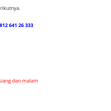
rikutnya.
812 641 26 333
 siang dan malam