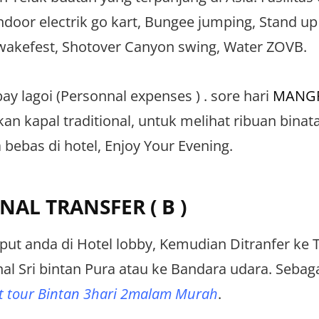
, Indoor electrik go kart, Bungee jumping, Stand up
 wakefest, Shotover Canyon swing, Water ZOVB.
ay lagoi (Personnal expenses ) . sore hari
MANG
n kapal traditional, untuk melihat ribuan binat
a bebas di hotel, Enjoy Your Evening.
NAL TRANSFER ( B )
put anda di Hotel lobby, Kemudian Ditranfer ke 
al Sri bintan Pura atau ke Bandara udara. Sebag
t tour Bintan 3hari 2malam Murah
.