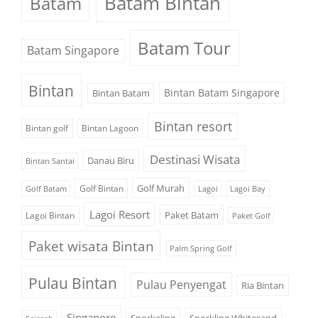
Batam Bintan
Batam
Batam Tour
Batam Singapore
Bintan
Bintan Batam Singapore
Bintan Batam
Bintan resort
Bintan golf
Bintan Lagoon
Destinasi Wisata
Danau Biru
Bintan Santai
Golf Murah
Golf Bintan
Golf Batam
Lagoi
Lagoi Bay
Lagoi Resort
Paket Batam
Lagoi Bintan
Paket Golf
Paket wisata Bintan
Palm Spring Golf
Pulau Bintan
Pulau Penyengat
Ria Bintan
Singapore
Snorkeling
Snorkling Whitesand