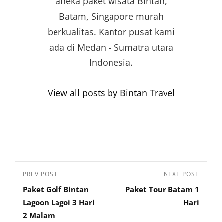
aneka paket wisata Bintan,
Batam, Singapore murah
berkualitas. Kantor pusat kami
ada di Medan - Sumatra utara
Indonesia.
View all posts by Bintan Travel
Navigasi
Previous
PREV POST
Next
NEXT POST
pos
Paket Golf Bintan
Paket Tour Batam 1
Post
Post
Lagoon Lagoi 3 Hari
Hari
2 Malam