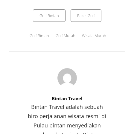
Categories
Golf Bintan
Paket Golf
Tags,
Golf Bintan
Golf Murah
Wisata Murah
Author:
Bintan Travel
Bintan Travel adalah sebuah
biro perjalanan wisata resmi di
Pulau bintan menyediakan