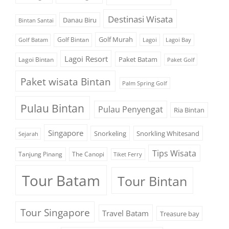
Destinasi Wisata
Danau Biru
Bintan Santai
Golf Murah
Golf Bintan
Golf Batam
Lagoi
Lagoi Bay
Lagoi Resort
Paket Batam
Lagoi Bintan
Paket Golf
Paket wisata Bintan
Palm Spring Golf
Pulau Bintan
Pulau Penyengat
Ria Bintan
Singapore
Snorkeling
Snorkling Whitesand
Sejarah
Tips Wisata
Tanjung Pinang
The Canopi
Tiket Ferry
Tour Batam
Tour Bintan
Tour Singapore
Travel Batam
Treasure bay