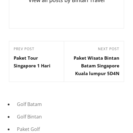
View all posts by Bintan Travel
Navigasi
Previous
PREV POST
Next
NEXT POST
pos
Paket Tour
Paket Wisata Bintan
Post
Post
Singapore 1 Hari
Batam Singapore
Kuala lumpur 5D4N
Golf Batam
Golf Bintan
Paket Golf