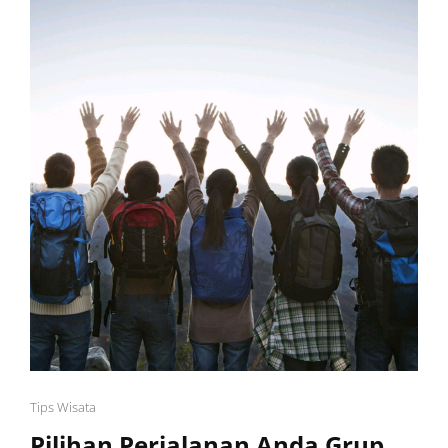
LEBIH
MUDAH
BAGI
WISATAWAN
Cat
Tips Wisata
Links
Pilihan Perjalanan Anda Grup