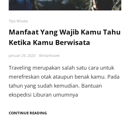
Cat
Tips Wisata
Links
Manfaat Yang Wajib Kamu Tahu
Ketika Kamu Berwisata
Posted
Januari 29, 2020
Bintantravel
on
Traveling merupakan salah satu cara untuk
merefreskan otak ataupun benak kamu. Pada
tahun yang sudah kemudian. Bantuan
ekspedisi Liburan umumnya
MANFAAT
CONTINUE READING
YANG
WAJIB
KAMU