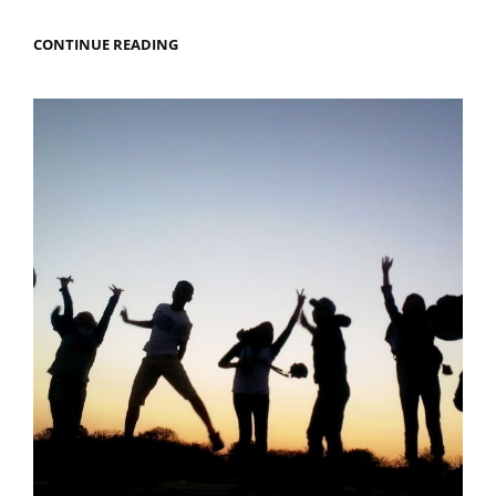
MANFAAT
CONTINUE READING
KETIKA
ANDA
BERWISATA
DI
DUNIA
INTERNET