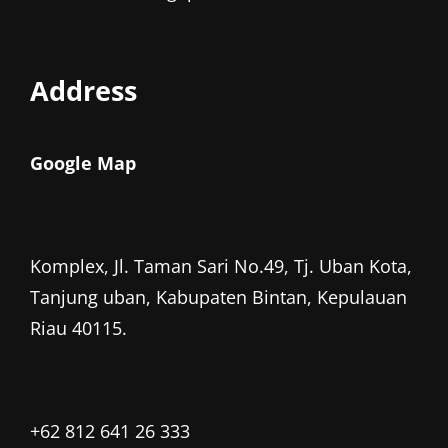
Address
Google Map
Komplex, Jl. Taman Sari No.49, Tj. Uban Kota,
Tanjung uban, Kabupaten Bintan, Kepulauan
Riau 40115.
+62 812 641 26 333