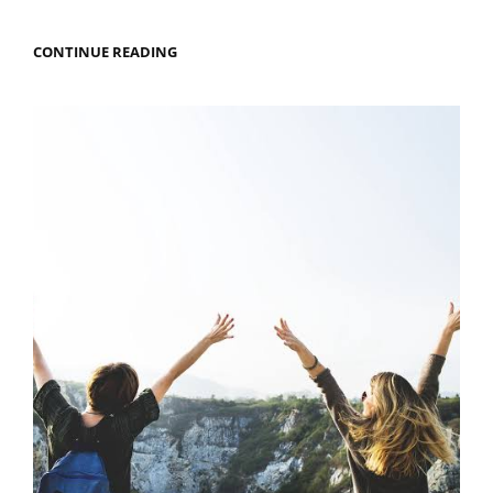
PEMASARAN
CONTINUE READING
INTERNET
AKAN
MENGUNTUNGKAN
DALAM
BISNIS
PERJALANAN
ANDA