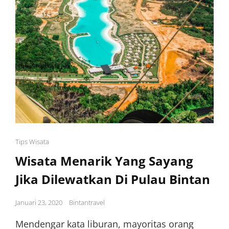
Cat
Tips Wisata
Links
Wisata Menarik Yang Sayang
Jika Dilewatkan Di Pulau Bintan
Posted
Januari 23, 2020
Bintantravel
on
Mendengar kata liburan, mayoritas orang