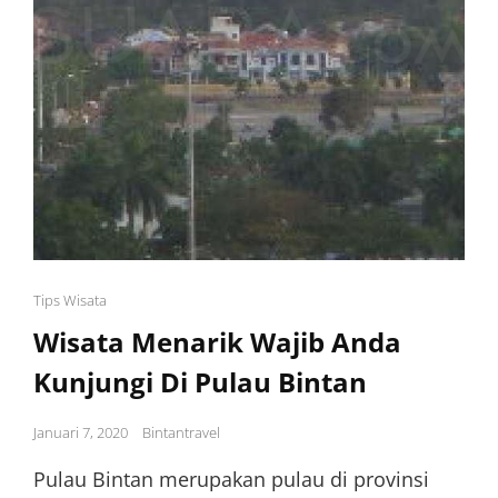
Cat
Tips Wisata
Links
Wisata Menarik Wajib Anda
Kunjungi Di Pulau Bintan
Posted
Januari 7, 2020
Bintantravel
on
Pulau Bintan merupakan pulau di provinsi