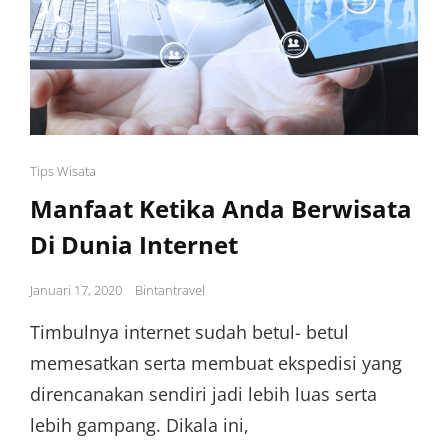
Cat
Tips Wisata
Links
Manfaat Ketika Anda Berwisata
Di Dunia Internet
Posted
Januari 17, 2020
Bintantravel
on
Timbulnya internet sudah betul- betul
memesatkan serta membuat ekspedisi yang
direncanakan sendiri jadi lebih luas serta
lebih gampang. Dikala ini,