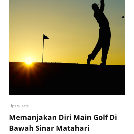
Cat
Tips Wisata
Links
Memanjakan Diri Main Golf Di
Bawah Sinar Matahari