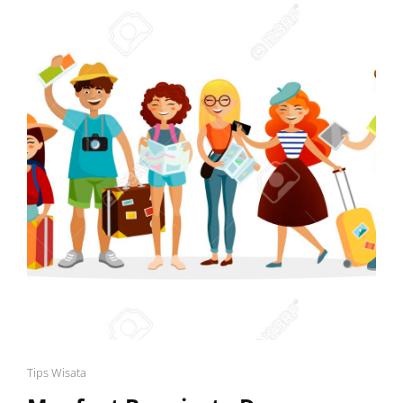
TAHU
KETIKA
KAMU
BERWISATA
Cat
Tips Wisata
Links