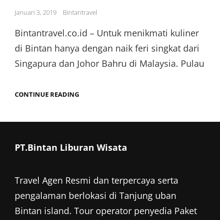
Posted
Januari 3, 2019
Bintantravel
on
Bintantravel.co.id – Untuk menikmati kuliner
di Bintan hanya dengan naik feri singkat dari
Singapura dan Johor Bahru di Malaysia. Pulau
MENIKMATI
CONTINUE READING
LEZATNYA
WISATA
KULINER
DI
BINTAN
PT.Bintan Liburan Wisata
Travel Agen Resmi dan terpercaya serta
pengalaman berlokasi di Tanjung uban
Bintan island. Tour operator penyedia
Paket