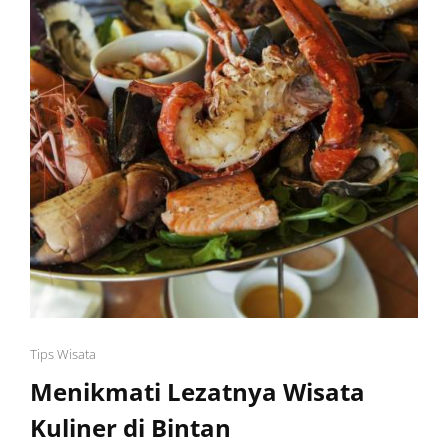
Cat
Tips Wisata
Links
Menikmati Lezatnya Wisata
Kuliner di Bintan