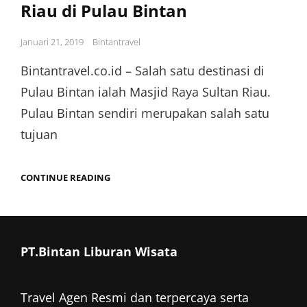
Riau di Pulau Bintan
Posted
Januari 21, 2019
Bintantravel
on
Bintantravel.co.id – Salah satu destinasi di
Pulau Bintan ialah Masjid Raya Sultan Riau.
Pulau Bintan sendiri merupakan salah satu
tujuan
WISATA
CONTINUE READING
KE
MASJID
RAYA
SULTAN
RIAU
DI
PT.Bintan Liburan Wisata
PULAU
BINTAN
Travel Agen Resmi dan terpercaya serta