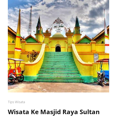
Cat
Tips Wisata
Links
Wisata Ke Masjid Raya Sultan