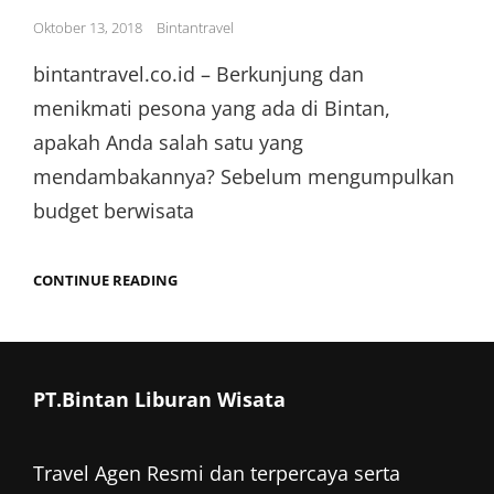
Posted
Oktober 13, 2018
Bintantravel
on
bintantravel.co.id – Berkunjung dan
menikmati pesona yang ada di Bintan,
apakah Anda salah satu yang
mendambakannya? Sebelum mengumpulkan
budget berwisata
ASYIKNYA
CONTINUE READING
LIBURAN
DARI
BATAM
KE
BINTAN
PT.Bintan Liburan Wisata
Travel Agen Resmi dan terpercaya serta