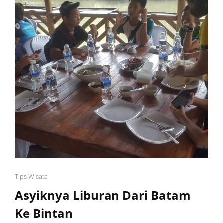
Cat
Tips Wisata
Links
Asyiknya Liburan Dari Batam
Ke Bintan