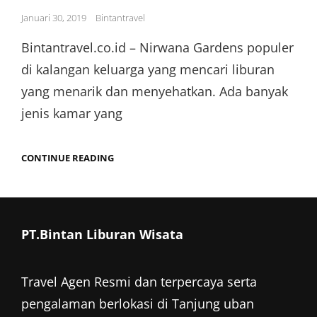
Posted
Januari 30, 2019
Bintantravel
on
Bintantravel.co.id – Nirwana Gardens populer
di kalangan keluarga yang mencari liburan
yang menarik dan menyehatkan. Ada banyak
jenis kamar yang
NIRWANA
CONTINUE READING
GARDENS
RESORT
DI
PULAU
BINTAN
PT.Bintan Liburan Wisata
Travel Agen Resmi dan terpercaya serta
pengalaman berlokasi di Tanjung uban