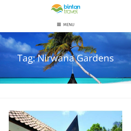
MENU
Tag:
Nirwana Gardens