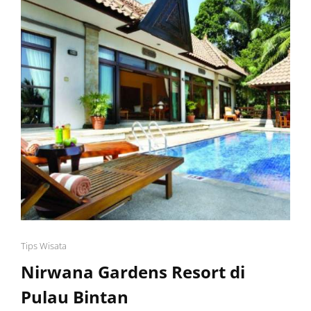
Cat
Tips Wisata
Links
Nirwana Gardens Resort di
Pulau Bintan