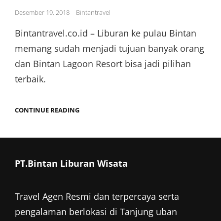
Posted
Desember 19, 2018
Bintantravel
on
Bintantravel.co.id – Liburan ke pulau Bintan
memang sudah menjadi tujuan banyak orang
dan Bintan Lagoon Resort bisa jadi pilihan
terbaik.
WISATA
CONTINUE READING
KE
BINTAN
LAGOON
RESORT
PILIHAN
LIBURAN
PT.Bintan Liburan Wisata
KELUARGA
Travel Agen Resmi dan terpercaya serta
pengalaman berlokasi di Tanjung uban