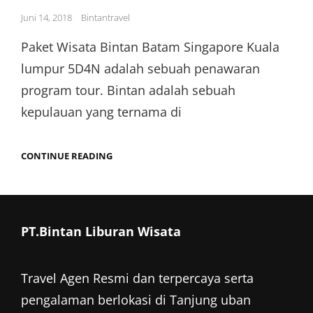
Posted
Juni 14, 2018
Bintantravel
on
Paket Wisata Bintan Batam Singapore Kuala
lumpur 5D4N adalah sebuah penawaran
program tour. Bintan adalah sebuah
kepulauan yang ternama di
PAKET
CONTINUE READING
WISATA
BINTAN
BATAM
SINGAPORE
KUALA
LUMPUR
PT.Bintan Liburan Wisata
5D4N
Travel Agen Resmi dan terpercaya serta
pengalaman berlokasi di Tanjung uban